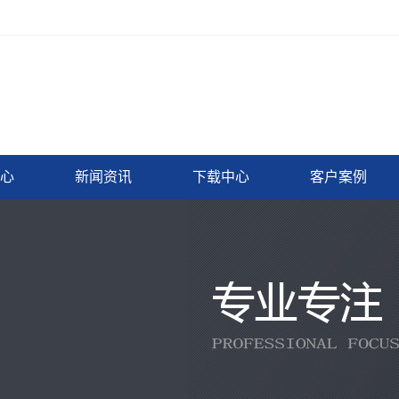
心
新闻资讯
下载中心
客户案例