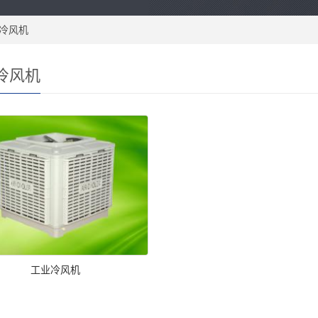
冷风机
冷风机
工业冷风机