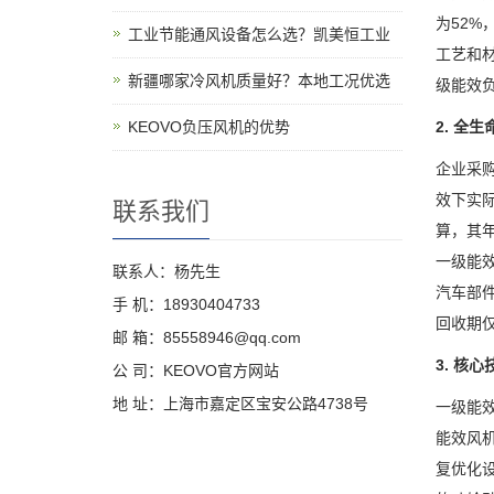
为52%
工业节能通风设备怎么选？凯美恒工业
工艺和
新疆哪家冷风机质量好？本地工况优选
级能效负
KEOVO负压风机的优势
2. 全
企业采购
效下实际
联系我们
算，其年度
一级能效
联系人：杨先生
汽车部
手 机：18930404733
回收期
邮 箱：85558946@qq.com
3. 核
公 司：KEOVO官方网站
地 址：上海市嘉定区宝安公路4738号
一级能
能效风机
复优化