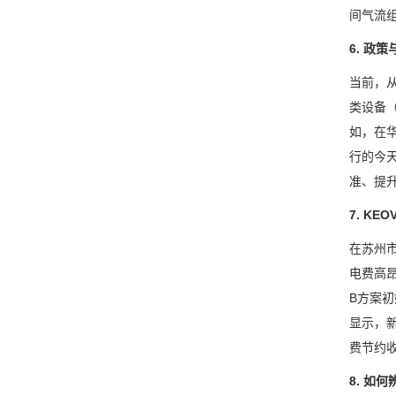
间气流
6. 政
当前，
类设备
如，在华
行的今
准、提
7. K
在苏州市
电费高昂
B方案
显示，新
费节约收
8. 如