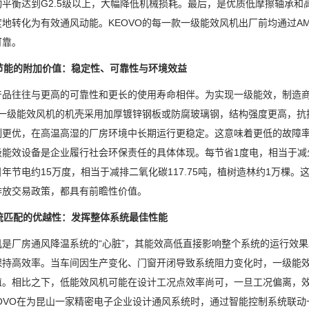
动平衡达到G2.5级以上，大幅降低机械损耗。最后，是优质低摩擦轴承
度地转化为有效通风动能。KEOVO的每一款一级能效风机出厂前均通过A
可靠。
越节能的附加价值：稳定性、可靠性与环境效益
产品往往与更高的可靠性和更长的使用寿命相伴。为实现一级能效，制造
VO一级能效风机的机壳采用加厚镀锌钢板或防腐玻璃钢，结构强度更高，抗
制更优，在高温高湿的厂房环境中长期运行更稳定。这意味着更低的故障
能效设备是企业履行社会环保责任的具体体现。每节省1度电，相当于减少约
年节电约15万度，相当于减排二氧化碳117.75吨，植树造林约1万棵
排放交易政策，都具有前瞻性价值。
系统匹配的优越性：发挥整体系统最佳性能
机是厂房通风降温系统的“心脏”，其能效高低直接影响整个系统的运行效
保持高效率。当车间因生产变化、门窗开闭导致系统阻力变化时，一级能
值。相比之下，低能效风机可能在设计工况点效率尚可，一旦工况偏离，
EOVO在为昆山一家精密电子企业设计通风系统时，通过智能控制系统联