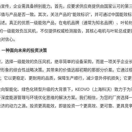
场宣传，企业需具备辨别能力。首先，应要求供应商提供由国家认可的第
率值与产品是否一致。其次，关注产品的“能效标识”，并可通过中国能效
描述。真正的优质一级能效产品，在电机品牌（通常为知名品牌）、叶轮
VO的一级能效负压风机，不仅提供权威检测报告，其核心电机与叶轮总成
绝对信心。
论：一种面向未来的投资决策
述，选择一级能效的负压风机，绝非简单的设备采购，而是一项关乎企业
牌形象的综合性战略决策。其带来的价值远超初期的那部分价差。它通过
钱”；它以更稳定、更耐用的品质，保障生产顺行，减少意外停机损失；它
业向智能化、绿色化转型升级的大背景下，KEOVO（上海科沃）致力于
于深度能源管理与环境优化思维的解决方案。我们相信，为您的厂房选择
经济的动力之源。投资更高能效，即是投资一个更高效、更可靠、更具竞