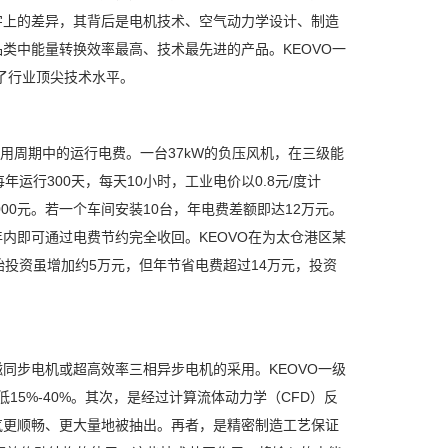
数字上的差异，其背后是电机技术、空气动力学设计、制造
类中能量转换效率最高、技术最先进的产品。KEOVO一
表了行业顶尖技术水平。
使用周期中的运行电费。一台37kW的负压风机，在三级能
运行300天，每天10小时，工业电价以0.8元/度计
度 = 12,000元。若一个车间安装10台，年电费差额即达12万元。
年内即可通过电费节约完全收回。KEOVO在为太仓港区某
投资虽增加约5万元，但年节省电费超过14万元，投资
同步电机或超高效率三相异步电机的采用。KEOVO一级
低15%-40%。其次，是经过计算流体动力学（CFD）反
气更顺畅、更大量地被抽出。再者，是精密制造工艺保证