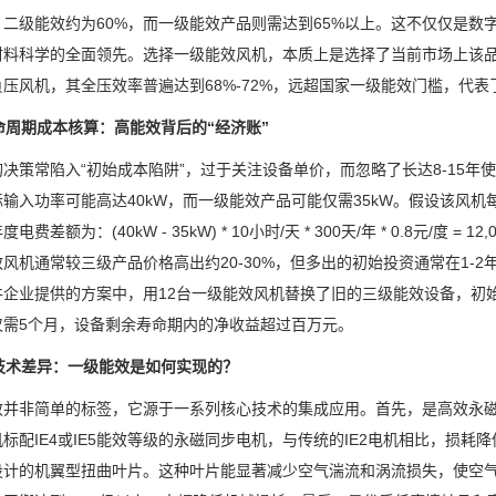
，二级能效约为60%，而一级能效产品则需达到65%以上。这不仅仅是
材料科学的全面领先。选择一级能效风机，本质上是选择了当前市场上该品
压风机，其全压效率普遍达到68%-72%，远超国家一级能效门槛，代
生命周期成本核算：高能效背后的“经济账”
决策常陷入“初始成本陷阱”，过于关注设备单价，而忽略了长达8-15年
输入功率可能高达40kW，而一级能效产品可能仅需35kW。假设该风机每年
电费差额为：(40kW - 35kW) * 10小时/天 * 300天/年 * 0.8元/
风机通常较三级产品价格高出约20-30%，但多出的初始投资通常在1-2
件企业提供的方案中，用12台一级能效风机替换了旧的三级能效设备，初始
仅需5个月，设备剩余寿命期内的净收益超过百万元。
心技术差异：一级能效是如何实现的？
效并非简单的标签，它源于一系列核心技术的集成应用。首先，是高效永磁
标配IE4或IE5能效等级的永磁同步电机，与传统的IE2电机相比，损耗降
设计的机翼型扭曲叶片。这种叶片能显著减少空气湍流和涡流损失，使空