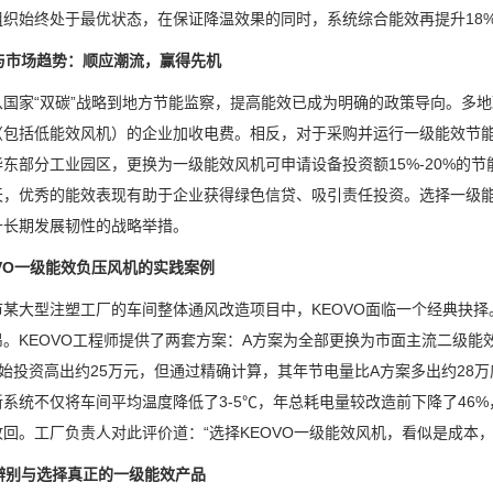
组织始终处于最优状态，在保证降温效果的同时，系统综合能效再提升18
策与市场趋势：顺应潮流，赢得先机
从国家“双碳”战略到地方节能监察，提高能效已成为明确的政策导向。多
（包括低能效风机）的企业加收电费。相反，对于采购并运行一级能效节
东部分工业园区，更换为一级能效风机可申请设备投资额15%-20%的
天，优秀的能效表现有助于企业获得绿色信贷、吸引责任投资。选择一级
升长期发展韧性的战略举措。
EOVO一级能效负压风机的实践案例
某大型注塑工厂的车间整体通风改造项目中，KEOVO面临一个经典抉择。
。KEOVO工程师提供了两套方案：A方案为全部更换为市面主流二级能效
初始投资高出约25万元，但通过精确计算，其年节电量比A方案多出约28
系统不仅将车间平均温度降低了3-5℃，年总耗电量较改造前下降了46
回。工厂负责人对此评价道：“选择KEOVO一级能效风机，看似是成本
何辨别与选择真正的一级能效产品