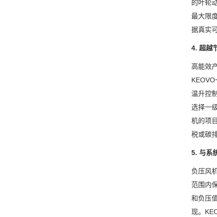
的叶轮
最大限
据真实
4. 超
高能效
KEO
温升控
选择一级
机的项目
税或碳
5. 与
负压风
范围内
和负压
现。K