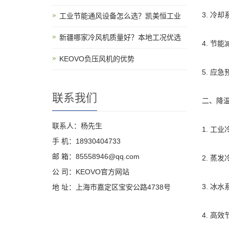
3. 
工业节能通风设备怎么选？凯美恒工业
新疆哪家冷风机质量好？本地工况优选
4. 节
KEOVO负压风机的优势
5. 
联系我们
二、降
联系人：杨先生
1. 工
手 机：18930404733
邮 箱：85558946@qq.com
2. 蒸
公 司：KEOVO官方网站
3. 冰
地 址：上海市嘉定区宝安公路4738号
4. 高