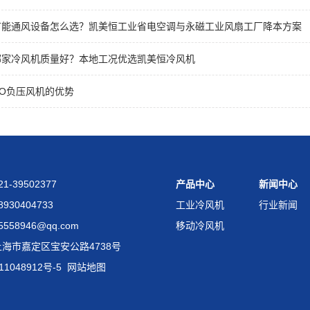
节能通风设备怎么选？凯美恒工业省电空调与永磁工业风扇工厂降本方案
哪家冷风机质量好？本地工况优选凯美恒冷风机
VO负压风机的优势
1-39502377
产品中心
新闻中心
930404733
工业冷风机
行业新闻
558946@qq.com
移动冷风机
海市嘉定区宝安公路4738号
11048912号-5
网站地图