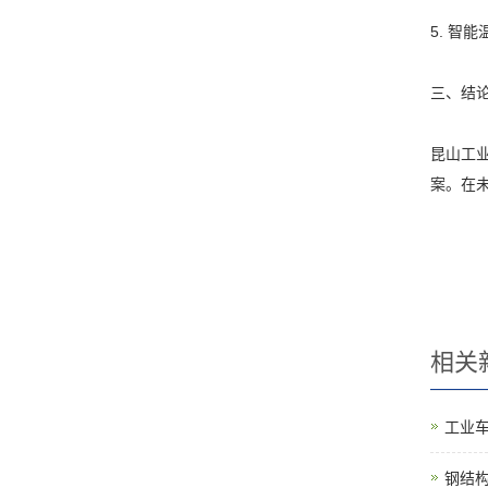
5. 智
三、结
昆山工
案。在
相关
工业
钢结